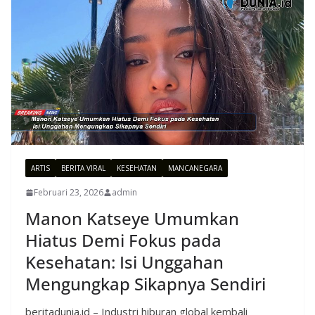
ARTIS
BERITA VIRAL
KESEHATAN
MANCANEGARA
Februari 23, 2026
admin
Manon Katseye Umumkan
Hiatus Demi Fokus pada
Kesehatan: Isi Unggahan
Mengungkap Sikapnya Sendiri
beritadunia.id – Industri hiburan global kembali