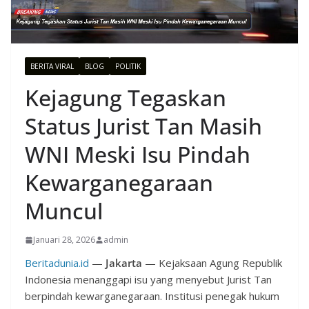
BERITA VIRAL
BLOG
POLITIK
Kejagung Tegaskan
Status Jurist Tan Masih
WNI Meski Isu Pindah
Kewarganegaraan
Muncul
Januari 28, 2026
admin
Beritadunia.id
—
Jakarta
— Kejaksaan Agung Republik
Indonesia menanggapi isu yang menyebut Jurist Tan
berpindah kewarganegaraan. Institusi penegak hukum