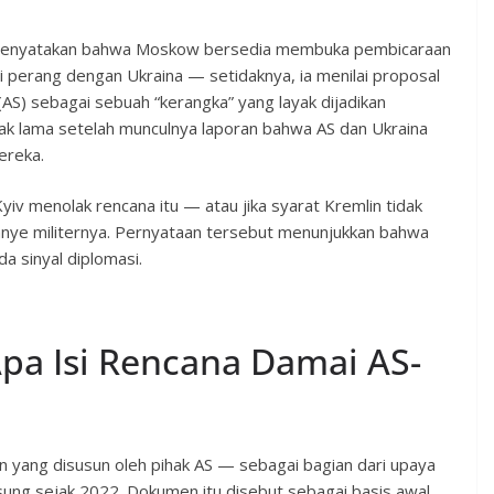
tin menyatakan bahwa Moskow bersedia membuka pembicaraan
 perang dengan Ukraina — setidaknya, ia menilai proposal
AS) sebagai sebuah “kerangka” yang layak dijadikan
idak lama setelah munculnya laporan bahwa AS dan Ukraina
ereka.
iv menolak rencana itu — atau jika syarat Kremlin tidak
anye militernya. Pernyataan tersebut menunjukkan bahwa
a sinyal diplomasi.
 Apa Isi Rencana Damai AS-
n yang disusun oleh pihak AS — sebagai bagian dari upaya
ung sejak 2022. Dokumen itu disebut sebagai basis awal