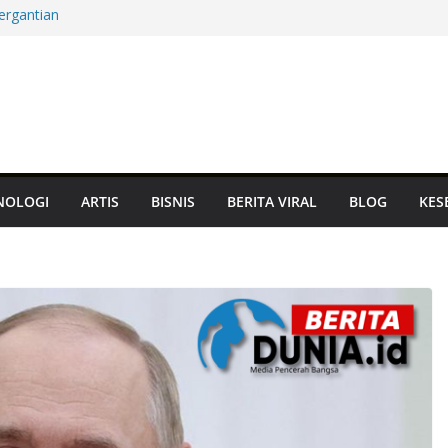
ergantian
m Mati, Aset
at Panglima
Terbarukan hingga
Jam, Damai atau
NOLOGI
ARTIS
BISNIS
BERITA VIRAL
BLOG
KES