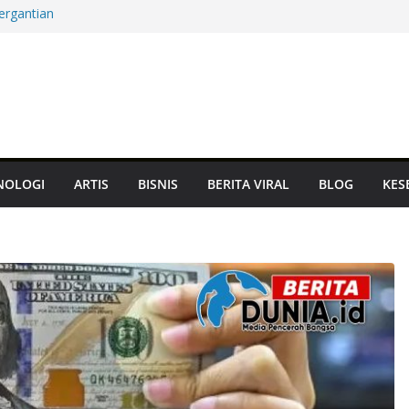
ergantian
m Mati, Aset
at Panglima
Terbarukan hingga
Jam, Damai atau
NOLOGI
ARTIS
BISNIS
BERITA VIRAL
BLOG
KES