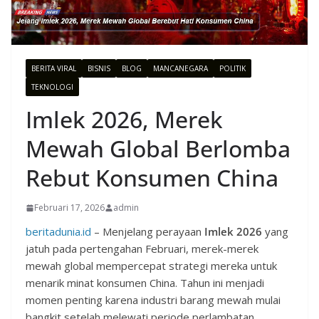
BERITA VIRAL
BISNIS
BLOG
MANCANEGARA
POLITIK
TEKNOLOGI
Imlek 2026, Merek
Mewah Global Berlomba
Rebut Konsumen China
Februari 17, 2026
admin
beritadunia.id
– Menjelang perayaan
Imlek 2026
yang
jatuh pada pertengahan Februari, merek-merek
mewah global mempercepat strategi mereka untuk
menarik minat konsumen China. Tahun ini menjadi
momen penting karena industri barang mewah mulai
bangkit setelah melewati periode perlambatan