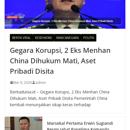
BERITA VIRAL
KESEHATAN
MANCANEGARA
POLITIK
Gegara Korupsi, 2 Eks Menhan
China Dihukum Mati, Aset
Pribadi Disita
Mei 9, 2026
admin
Beritadunia.id – Gegara Korupsi, 2 Eks Menhan China
Dihukum Mati, Aset Pribadi Disita Pemerintah China
kembali menunjukkan sikap keras terhadap
Marsekal Pertama Erwin Sugiandi
Resmi Jabat Panglima Komando