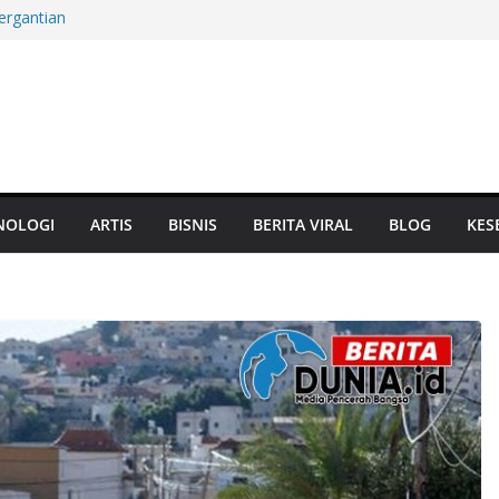
ergantian
m Mati, Aset
at Panglima
Terbarukan hingga
Jam, Damai atau
NOLOGI
ARTIS
BISNIS
BERITA VIRAL
BLOG
KES