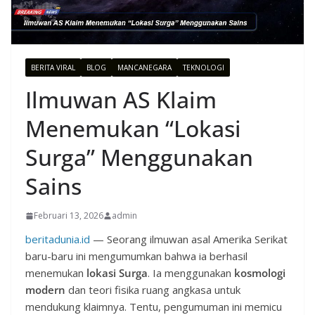
BERITA VIRAL
BLOG
MANCANEGARA
TEKNOLOGI
Ilmuwan AS Klaim
Menemukan “Lokasi
Surga” Menggunakan
Sains
Februari 13, 2026
admin
beritadunia.id
— Seorang ilmuwan asal Amerika Serikat
baru-baru ini mengumumkan bahwa ia berhasil
menemukan
lokasi Surga
. Ia menggunakan
kosmologi
modern
dan teori fisika ruang angkasa untuk
mendukung klaimnya. Tentu, pengumuman ini memicu