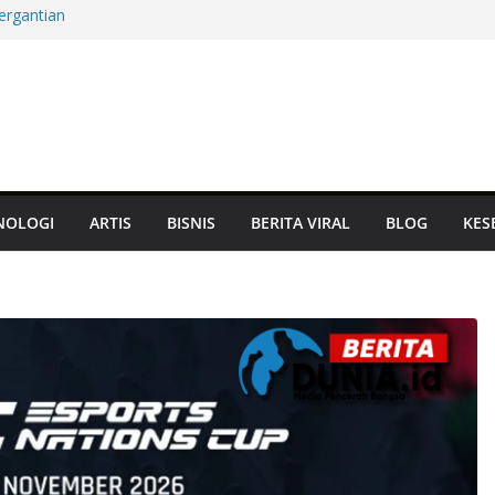
ergantian
m Mati, Aset
at Panglima
Terbarukan hingga
Jam, Damai atau
NOLOGI
ARTIS
BISNIS
BERITA VIRAL
BLOG
KES