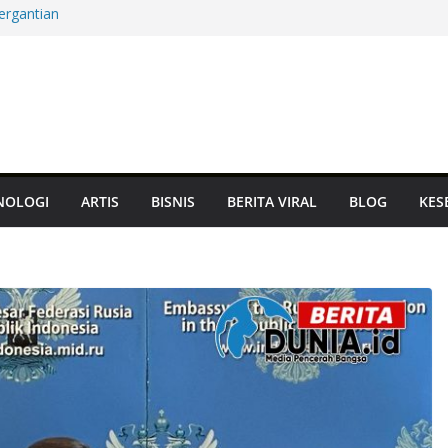
ergantian
m Mati, Aset
at Panglima
Terbarukan hingga
Jam, Damai atau
NOLOGI
ARTIS
BISNIS
BERITA VIRAL
BLOG
KES