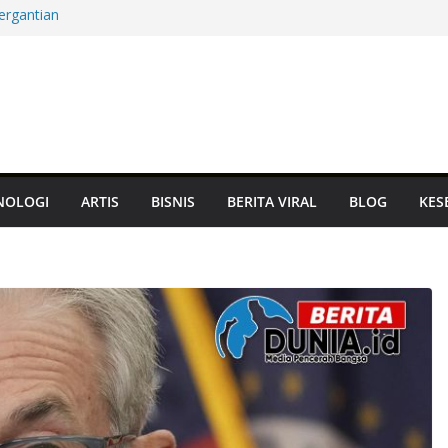
ergantian
m Mati, Aset
at Panglima
Terbarukan hingga
Jam, Damai atau
NOLOGI
ARTIS
BISNIS
BERITA VIRAL
BLOG
KES